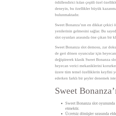
ödüllendirici kılan çeşitli özel özel
deneyin, bu özellikler büyük kazanma 
bulunmaktadır.
Sweet Bonanza’nın en dikkat çekici ö
yenilerinin gelmesini sağlar. Bu sayed
slot oyunları arasında öne çıkan bir kla
Sweet Bonanza slot demosu, zar dokun
de geri dönen oyuncular için heyecan v
değiştirerek klasik Sweet Bonanza sl
heyecan verici mekaniklerini korurke
üzere tüm temel özelliklerin keyfini 
ederken farklı bir şeyler denemek is
Sweet Bonanza’n
Sweet Bonanza slot oyununda t
etmektir.
Ücretsiz dönüşler sırasında elde