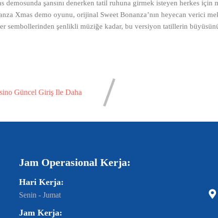
 demosunda şansını denerken tatil ruhuna girmek isteyen herkes için 
nanza Xmas demo oyunu, orijinal Sweet Bonanza’nın heyecan verici mekan
eker sembollerinden şenlikli müziğe kadar, bu versiyon tatillerin büyüsün
sino Güncel Giriş Ile Daha
Jam Operasional Kerja:
Hari Kerja:
Senin - Jumat
Jam Kerja: