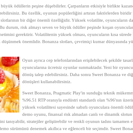
büyük ödüllerin peşine düşebilirler. Çarpanların etkisiyle birlikte kazanç
rebilirsiniz. Bu özellik, oyunun popülerliğini artıran faktörlerden biridi
a slotlarının bir diğer önemli özelliğidir. Yüksek volatilite, oyuncuların
 Bu durum, risk almayı seven ve büyük ödüller peşinde koşan oyuncular 
önetimini gerektirir. Volatilitenin yüksek olması, oyuncuların kısa süred
ik düşünmek önemlidir. Bonanza slotları, çevrimiçi kumar dünyasında yük
Oyun ayrıca cep telefonlarından erişilebilecek şekilde tasarl
oyuncularına ücretsiz oyunlar sunmaktadır. Yeni bir oyuncu
dönüş talep edebilirsiniz. Daha sonra Sweet Bonanza ve di
dönüşleri kullanabilirsiniz.
Sweet Bonanza, Pragmatic Play'in sunduğu teknik mükemmel
%96.51 RTP oranıyla endüstri standardı olan %96'nın üzerin
yüksek volatilitesi sayesinde sabırlı oyunculara önemli ödü
demo oyunu, finansal risk almadan canlı ve dinamik slotu
 tanıyabilir, stratejiler geliştirebilir ve renkli oyunun tadını tamamen e
mo sürümünü denemek akıllıca ve eğlenceli bir seçimdir. Sweet Bonan