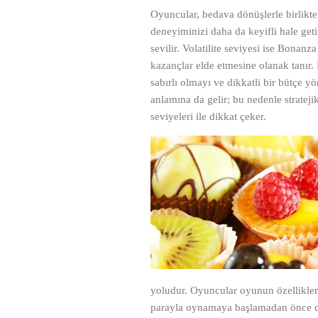
Oyuncular, bedava dönüşlerle birlikte 
deneyiminizi daha da keyifli hale geti
sevilir. Volatilite seviyesi ise Bonanz
kazançlar elde etmesine olanak tanır.
sabırlı olmayı ve dikkatli bir bütçe y
anlamına da gelir; bu nedenle stratej
seviyeleri ile dikkat çeker.
yoludur. Oyuncular oyunun özelliklerini
parayla oynamaya başlamadan önce de