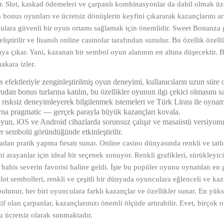
r. Slot, kaskad ödemeleri ve çarpanlı kombinasyonlar da dahil olmak ü
 bonus oyunları ve ücretsiz dönüşlerin keyfini çıkararak kazançlarını ar
lara güvenli bir oyun ortamı sağlamak için önemlidir. Sweet Bonanza gib
liştirilir ve lisanslı online casinolar tarafından sunulur. Bu özellik özell
 çıkar. Yani, kazanan bir sembol oyun alanının en altına düşecektir. 
akara izler.
es efektleriyle zenginleştirilmiş oyun deneyimi, kullanıcıların uzun süre
rudan bonus turlarına katılın, bu özellikler oyunun ilgi çekici olmasını sa
 risksiz deneyimleyerek bilgilenmek istemeleri ve Türk Lirası ile oynam
na pragmatic — gerçek parayla büyük kazançları kovala.
, iOS ve Android cihazlarda sorunsuz çalışır ve masaüstü versiyonuyl
er sembolü göründüğünde etkinleştirilir.
madan pratik yapma fırsatı sunar. Online casino dünyasında renkli ve tatl
arayanlar için ideal bir seçenek sunuyor. Renkli grafikleri, sürükleyic
bahis severin favorisi haline geldi. İşte bu popüler oyunu oynatılan en g
ot sembolleri, renkli ve çeşitli bir dünyada oyunculara eğlenceli ve ka
lunur, her biri oyunculara farklı kazançlar ve özellikler sunar. En yüks
ktif olan çarpanlar, kazançlarınızı önemli ölçüde artırabilir. Evet, birçok
ücretsiz olarak sunmaktadır.