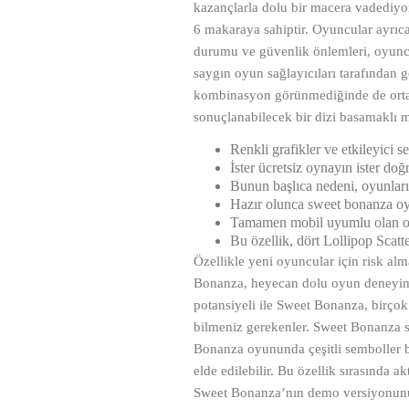
kazançlarla dolu bir macera vadediyo
6 makaraya sahiptir. Oyuncular ayrıca
durumu ve güvenlik önlemleri, oyuncu
saygın oyun sağlayıcıları tarafından ge
kombinasyon görünmediğinde de ortaya
sonuçlanabilecek bir dizi basamaklı m
Renkli grafikler ve etkileyici s
İster ücretsiz oynayın ister doğ
Bunun başlıca nedeni, oyunları
Hazır olunca sweet bonanza oy
Tamamen mobil uyumlu olan oyun
Bu özellik, dört Lollipop Scatt
Özellikle yeni oyuncular için risk al
Bonanza, heyecan dolu oyun deneyimi 
potansiyeli ile Sweet Bonanza, birçok 
bilmeniz gerekenler. Sweet Bonanza sl
Bonanza oyununda çeşitli semboller bu
elde edilebilir. Bu özellik sırasında a
Sweet Bonanza’nın demo versiyonunu 