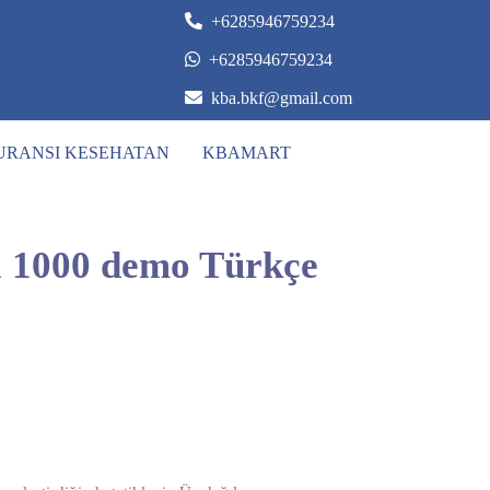
+6285946759234
+6285946759234
kba.bkf@gmail.com
URANSI KESEHATAN
KBAMART
za 1000 demo Türkçe