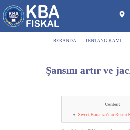
BERANDA
TENTANG KAMI
Şansını artır ve j
Content
Sweet Bonanza’nın Resmi K