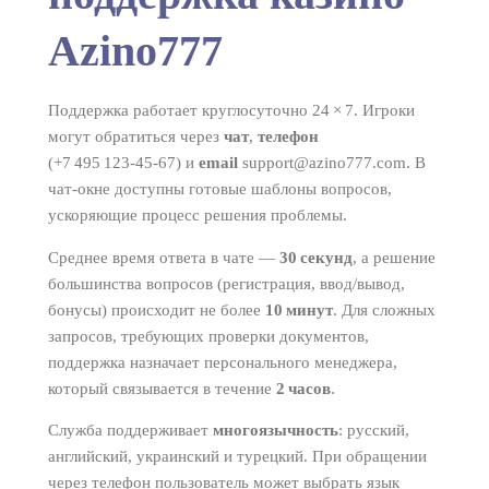
Azino777
Поддержка работает круглосуточно 24 × 7. Игроки
могут обратиться через
чат
,
телефон
(+7 495 123‑45‑67) и
email
support@azino777.com. В
чат‑окне доступны готовые шаблоны вопросов,
ускоряющие процесс решения проблемы.
Среднее время ответа в чате —
30 секунд
, а решение
большинства вопросов (регистрация, ввод/вывод,
бонусы) происходит не более
10 минут
. Для сложных
запросов, требующих проверки документов,
поддержка назначает персонального менеджера,
который связывается в течение
2 часов
.
Служба поддерживает
многоязычность
: русский,
английский, украинский и турецкий. При обращении
через телефон пользователь может выбрать язык