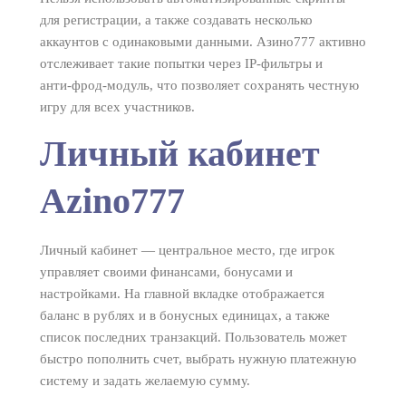
для регистрации, а также создавать несколько
аккаунтов с одинаковыми данными. Азино777 активно
отслеживает такие попытки через IP‑фильтры и
анти‑фрод‑модуль, что позволяет сохранять честную
игру для всех участников.
Личный кабинет
Azino777
Личный кабинет — центральное место, где игрок
управляет своими финансами, бонусами и
настройками. На главной вкладке отображается
баланс в рублях и в бонусных единицах, а также
список последних транзакций. Пользователь может
быстро пополнить счет, выбрать нужную платежную
систему и задать желаемую сумму.