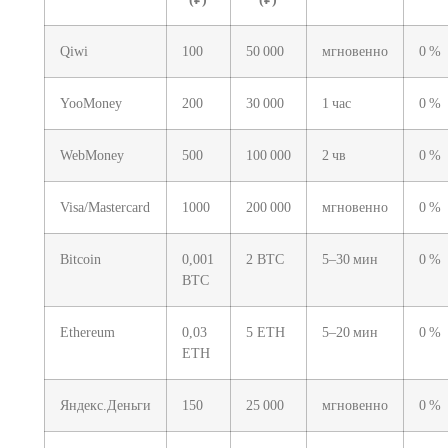
Qiwi
100
50 000
мгновенно
0 %
YooMoney
200
30 000
1 час
0 %
WebMoney
500
100 000
2 чв
0 %
Visa/Mastercard
1000
200 000
мгновенно
0 %
Bitcoin
0,001
2 BTC
5–30 мин
0 %
BTC
Ethereum
0,03
5 ETH
5–20 мин
0 %
ETH
Яндекс.Деньги
150
25 000
мгновенно
0 %