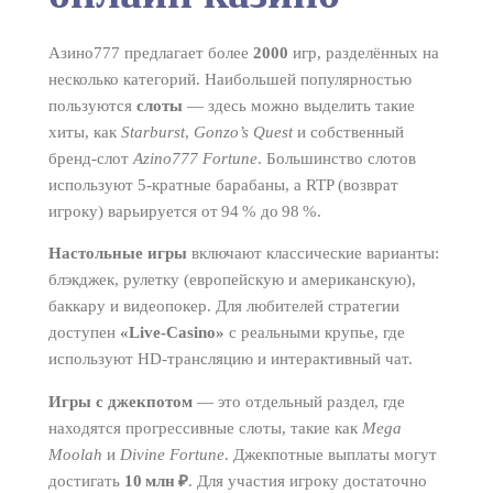
Азино777 предлагает более
2000
игр, разделённых на
несколько категорий. Наибольшей популярностью
пользуются
слоты
— здесь можно выделить такие
хиты, как
Starburst
,
Gonzo’s Quest
и собственный
бренд‑слот
Azino777 Fortune
. Большинство слотов
используют 5‑кратные барабаны, а RTP (возврат
игроку) варьируется от 94 % до 98 %.
Настольные игры
включают классические варианты:
блэкджек, рулетку (европейскую и американскую),
баккару и видеопокер. Для любителей стратегии
доступен
«Live‑Casino»
с реальными крупье, где
используют HD‑трансляцию и интерактивный чат.
Игры с джекпотом
— это отдельный раздел, где
находятся прогрессивные слоты, такие как
Mega
Moolah
и
Divine Fortune
. Джекпотные выплаты могут
достигать
10 млн ₽
. Для участия игроку достаточно