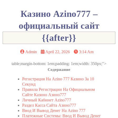
Казино Azino777 –
официальный сайт
{{after}}
Admin
April 22, 2026
3:14 Am
table;margin-bottom: 1em;padding: 1em;width: 350px;">
Содержание
Регистрация На Azino 777 Казино За 10
Секунд
Правила Регистрации На Официальном
Сайте Казино Азино777
Личный Кабинет Azino777
Раздел Касса Сайта Азино777
Ввод И Вывод Денег На Azino 777
Платежные Системы: Ввод И Вывод Денег