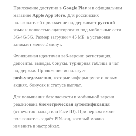
Приложение доступно в
Google Play
и в официальном
магазине
Apple App Store
. Для российских
пользователей приложение поддерживает
русский
язык
и полностью адаптировано под мобильные сети
3G/4G/5G. Размер загрузки ≈ 45 МБ, а установка
занимает менее 2 минут.
Функционал идентичен веб‑версии: регистрация,
депозиты, выводы, бонусы, турнирная таблица и чат
поддержки. Приложение использует
push‑уведомления
, которые информируют о новых
акциях, бонусах и статусе выплат.
Для повышения безопасности в мобильной версии
реализована
биометрическая аутентификация
(отпечаток пальца или Face ID). При первом входе
пользователь задаёт PIN‑код, который можно
изменить в настройках.