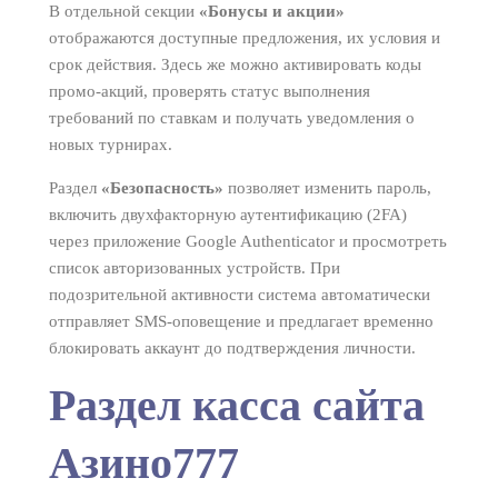
В отдельной секции
«Бонусы и акции»
отображаются доступные предложения, их условия и
срок действия. Здесь же можно активировать коды
промо‑акций, проверять статус выполнения
требований по ставкам и получать уведомления о
новых турнирах.
Раздел
«Безопасность»
позволяет изменить пароль,
включить двухфакторную аутентификацию (2FA)
через приложение Google Authenticator и просмотреть
список авторизованных устройств. При
подозрительной активности система автоматически
отправляет SMS‑оповещение и предлагает временно
блокировать аккаунт до подтверждения личности.
Раздел касса сайта
Азино777