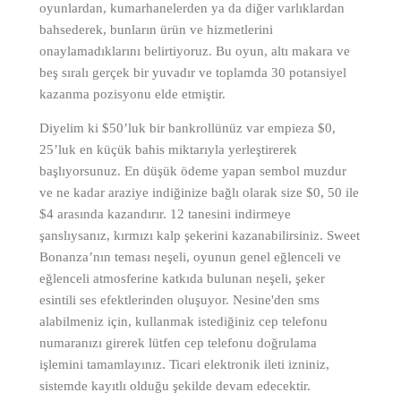
oyunlardan, kumarhanelerden ya da diğer varlıklardan
bahsederek, bunların ürün ve hizmetlerini
onaylamadıklarını belirtiyoruz. Bu oyun, altı makara ve
beş sıralı gerçek bir yuvadır ve toplamda 30 potansiyel
kazanma pozisyonu elde etmiştir.
Diyelim ki $50’luk bir bankrollünüz var empieza $0,
25’luk en küçük bahis miktarıyla yerleştirerek
başlıyorsunuz. En düşük ödeme yapan sembol muzdur
ve ne kadar araziye indiğinize bağlı olarak size $0, 50 ile
$4 arasında kazandırır. 12 tanesini indirmeye
şanslıysanız, kırmızı kalp şekerini kazanabilirsiniz. Sweet
Bonanza’nın teması neşeli, oyunun genel eğlenceli ve
eğlenceli atmosferine katkıda bulunan neşeli, şeker
esintili ses efektlerinden oluşuyor. Nesine'den sms
alabilmeniz için, kullanmak istediğiniz cep telefonu
numaranızı girerek lütfen cep telefonu doğrulama
işlemini tamamlayınız. Ticari elektronik ileti izniniz,
sistemde kayıtlı olduğu şekilde devam edecektir.