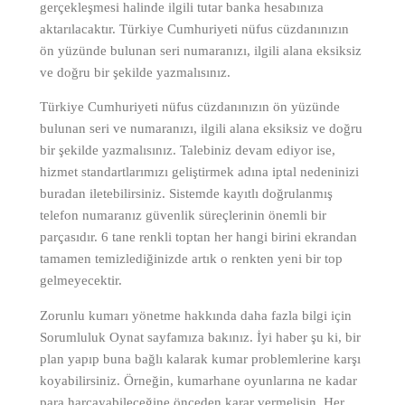
gerçekleşmesi halinde ilgili tutar banka hesabınıza
aktarılacaktır. Türkiye Cumhuriyeti nüfus cüzdanınızın
ön yüzünde bulunan seri numaranızı, ilgili alana eksiksiz
ve doğru bir şekilde yazmalısınız.
Türkiye Cumhuriyeti nüfus cüzdanınızın ön yüzünde
bulunan seri ve numaranızı, ilgili alana eksiksiz ve doğru
bir şekilde yazmalısınız. Talebiniz devam ediyor ise,
hizmet standartlarımızı geliştirmek adına iptal nedeninizi
buradan iletebilirsiniz. Sistemde kayıtlı doğrulanmış
telefon numaranız güvenlik süreçlerinin önemli bir
parçasıdır. 6 tane renkli toptan her hangi birini ekrandan
tamamen temizlediğinizde artık o renkten yeni bir top
gelmeyecektir.
Zorunlu kumarı yönetme hakkında daha fazla bilgi için
Sorumluluk Oynat sayfamıza bakınız. İyi haber şu ki, bir
plan yapıp buna bağlı kalarak kumar problemlerine karşı
koyabilirsiniz. Örneğin, kumarhane oyunlarına ne kadar
para harcayabileceğine önceden karar vermelisin. Her