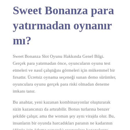
Sweet Bonanza para
yatırmadan oynanır
mı?
Sweet Bonanza Slot Oyunu Hakkında Genel Bilgi.
Gerçek para yatırmadan önce, oyuncuların oyunu test
etmeleri ve nasıl çalıştığını görmeleri için mükemmel bir
fırsattır. Ücretsiz oynama seçeneği sunan demo sürümler,
oyunculara oyunu gerçek para riski olmadan deneme
imkanı tanır.
Bu anahtar, yeni kazanan kombinasyonlar oluşturarak
sizin kazancınızı da artırabilir. Bonus turlarına benzer
şekilde çalışır, ama the woman şey aynı virajda olur. Bu,
insanların bir oyunda harcadıkları paranın ne kadarının