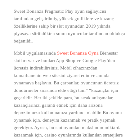
Sweet Bonanza Pragmatic Play oyun sağlayıcısı
tarafından geliştirilmiş, yüksek grafiklere ve kazanç
özelliklerine sahip bir slot oyunudur. 2019 yılında
piyasaya sürüldükten sonra oyuncular tarafından oldukça
beğenildi.
Mobil uygulamasında
Sweet Bonanza Oyna
Bienestar
slotları var ve bunları App Shop ve Google Play’den
ücretsiz indirebilirsiniz. Mobil cihazınızdan
kumarhanenin web sitesini ziyaret edin ve anında
oynamaya başlayın. Bu çarpanlar, oyuncunun ücretsiz
döndürmeler sırasında elde ettiği tüm” “kazançlar için
geçerlidir. Her iki şekilde para, bu sıcak anlaşmalar,
kazançlarınızı garanti etmek için daha arizona
depozitonuzu kullanmanıza yardımcı olabilir. Bu oyunu
oynamak için, deneyim kazanmak ve pratik yapmak
gerekiyor. Ayrıca, bu slot oyundan maksimum miktarda
kazanmak için, casino oyunlarında kullanılan stratejilere