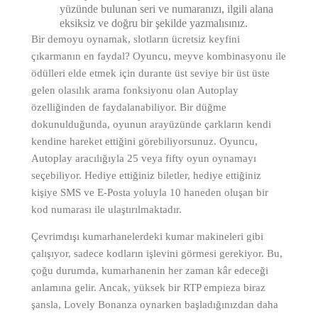
yüzünde bulunan seri ve numaranızı, ilgili alana
eksiksiz ve doğru bir şekilde yazmalısınız.
Bir demoyu oynamak, slotların ücretsiz keyfini
çıkarmanın en faydal? Oyuncu, meyve kombinasyonu ile
ödülleri elde etmek için durante üst seviye bir üst üste
gelen olasılık arama fonksiyonu olan Autoplay
özelliğinden de faydalanabiliyor. Bir düğme
dokunulduğunda, oyunun arayüzünde çarkların kendi
kendine hareket ettiğini görebiliyorsunuz. Oyuncu,
Autoplay aracılığıyla 25 veya fifty oyun oynamayı
seçebiliyor. Hediye ettiğiniz biletler, hediye ettiğiniz
kişiye SMS ve E-Posta yoluyla 10 haneden oluşan bir
kod numarası ile ulaştırılmaktadır.
Çevrimdışı kumarhanelerdeki kumar makineleri gibi
çalışıyor, sadece kodların işlevini görmesi gerekiyor. Bu,
çoğu durumda, kumarhanenin her zaman kâr edeceği
anlamına gelir. Ancak, yüksek bir RTP empieza biraz
şansla, Lovely Bonanza oynarken başladığınızdan daha