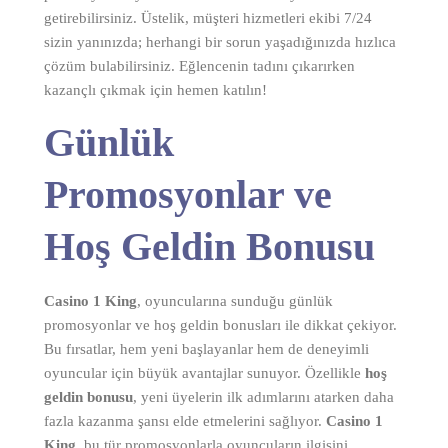
getirebilirsiniz. Üstelik, müşteri hizmetleri ekibi 7/24
sizin yanınızda; herhangi bir sorun yaşadığınızda hızlıca
çözüm bulabilirsiniz. Eğlencenin tadını çıkarırken
kazançlı çıkmak için hemen katılın!
Günlük
Promosyonlar ve
Hoş Geldin Bonusu
Casino 1 King
, oyuncularına sunduğu günlük
promosyonlar ve hoş geldin bonusları ile dikkat çekiyor.
Bu fırsatlar, hem yeni başlayanlar hem de deneyimli
oyuncular için büyük avantajlar sunuyor. Özellikle
hoş
geldin bonusu
, yeni üyelerin ilk adımlarını atarken daha
fazla kazanma şansı elde etmelerini sağlıyor.
Casino 1
King
, bu tür promosyonlarla oyuncuların ilgisini