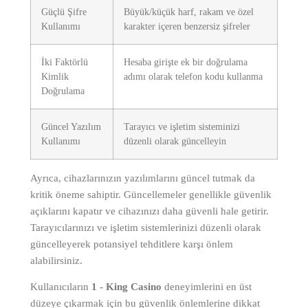
Güçlü Şifre
Büyük/küçük harf, rakam ve özel
Kullanımı
karakter içeren benzersiz şifreler
İki Faktörlü
Hesaba girişte ek bir doğrulama
Kimlik
adımı olarak telefon kodu kullanma
Doğrulama
Güncel Yazılım
Tarayıcı ve işletim sisteminizi
Kullanımı
düzenli olarak güncelleyin
Ayrıca, cihazlarınızın yazılımlarını güncel tutmak da
kritik öneme sahiptir. Güncellemeler genellikle güvenlik
açıklarını kapatır ve cihazınızı daha güvenli hale getirir.
Tarayıcılarınızı ve işletim sistemlerinizi düzenli olarak
güncelleyerek potansiyel tehditlere karşı önlem
alabilirsiniz.
Kullanıcıların
1 - King Casino
deneyimlerini en üst
düzeye çıkarmak için bu güvenlik önlemlerine dikkat