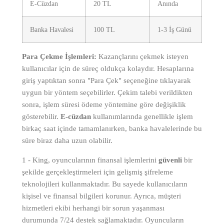
E-Cüzdan
20 TL
Anında
Banka Havalesi
100 TL
1-3 İş Günü
Para Çekme İşlemleri:
Kazançlarını çekmek isteyen
kullanıcılar için de süreç oldukça kolaydır. Hesaplarına
giriş yaptıktan sonra "Para Çek" seçeneğine tıklayarak
uygun bir yöntem seçebilirler. Çekim talebi verildikten
sonra, işlem süresi ödeme yöntemine göre değişiklik
gösterebilir.
E-cüzdan
kullanımlarında genellikle işlem
birkaç saat içinde tamamlanırken, banka havalelerinde bu
süre biraz daha uzun olabilir.
1 - King, oyuncularının finansal işlemlerini
güvenli
bir
şekilde gerçekleştirmeleri için gelişmiş şifreleme
teknolojileri kullanmaktadır. Bu sayede kullanıcıların
kişisel ve finansal bilgileri korunur. Ayrıca, müşteri
hizmetleri ekibi herhangi bir sorun yaşanması
durumunda 7/24 destek sağlamaktadır. Oyuncuların