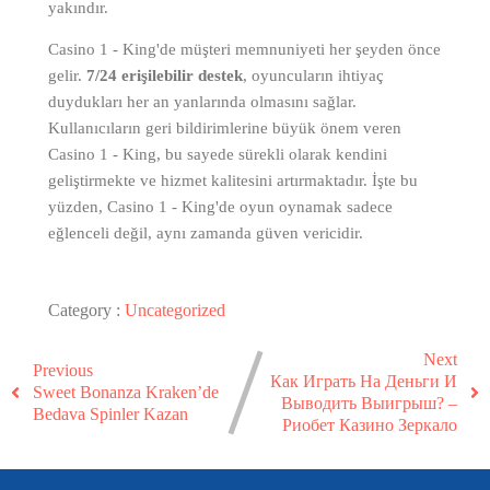
yakındır.
Casino 1 - King'de müşteri memnuniyeti her şeyden önce
gelir.
7/24 erişilebilir destek
, oyuncuların ihtiyaç
duydukları her an yanlarında olmasını sağlar.
Kullanıcıların geri bildirimlerine büyük önem veren
Casino 1 - King, bu sayede sürekli olarak kendini
geliştirmekte ve hizmet kalitesini artırmaktadır. İşte bu
yüzden, Casino 1 - King'de oyun oynamak sadece
eğlenceli değil, aynı zamanda güven vericidir.
Category :
Uncategorized
Next
Previous
Как Играть На Деньги И
Sweet Bonanza Kraken’de
Выводить Выигрыш? –
Bedava Spinler Kazan
Риобет Казино Зеркало