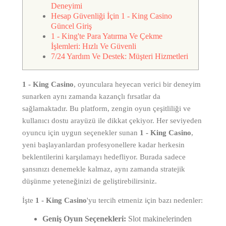
Deneyimi
Hesap Güvenliği İçin 1 - King Casino
Güncel Giriş
1 - King'te Para Yatırma Ve Çekme
İşlemleri: Hızlı Ve Güvenli
7/24 Yardım Ve Destek: Müşteri Hizmetleri
1 - King Casino
, oyunculara heyecan verici bir deneyim
sunarken aynı zamanda kazançlı fırsatlar da
sağlamaktadır. Bu platform, zengin oyun çeşitliliği ve
kullanıcı dostu arayüzü ile dikkat çekiyor. Her seviyeden
oyuncu için uygun seçenekler sunan
1 - King Casino
,
yeni başlayanlardan profesyonellere kadar herkesin
beklentilerini karşılamayı hedefliyor. Burada sadece
şansınızı denemekle kalmaz, aynı zamanda stratejik
düşünme yeteneğinizi de geliştirebilirsiniz.
İşte
1 - King Casino
'yu tercih etmeniz için bazı nedenler:
Geniş Oyun Seçenekleri:
Slot makinelerinden