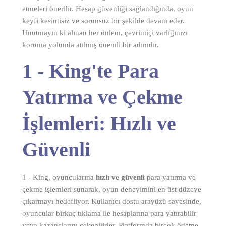
etmeleri önerilir. Hesap güvenliği sağlandığında, oyun
keyfi kesintisiz ve sorunsuz bir şekilde devam eder.
Unutmayın ki alınan her önlem, çevrimiçi varlığınızı
koruma yolunda atılmış önemli bir adımdır.
1 - King'te Para
Yatırma ve Çekme
İşlemleri: Hızlı ve
Güvenli
1 - King, oyuncularına
hızlı ve güvenli
para yatırma ve
çekme işlemleri sunarak, oyun deneyimini en üst düzeye
çıkarmayı hedefliyor. Kullanıcı dostu arayüzü sayesinde,
oyuncular birkaç tıklama ile hesaplarına para yatırabilir
veya kazançlarını çekebilirler. Platformda birçok ödeme