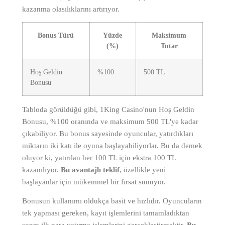
kazanma olasılıklarını artırıyor.
Bonus Türü
Yüzde
Maksimum
(%)
Tutar
Hoş Geldin
%100
500 TL
Bonusu
Tabloda görüldüğü gibi, 1King Casino'nun Hoş Geldin
Bonusu, %100 oranında ve maksimum 500 TL'ye kadar
çıkabiliyor. Bu bonus sayesinde oyuncular, yatırdıkları
miktarın iki katı ile oyuna başlayabiliyorlar. Bu da demek
oluyor ki, yatırılan her 100 TL için ekstra 100 TL
kazanılıyor.
Bu avantajlı teklif
, özellikle yeni
başlayanlar için mükemmel bir fırsat sunuyor.
Bonusun kullanımı oldukça basit ve hızlıdır. Oyuncuların
tek yapması gereken, kayıt işlemlerini tamamladıktan