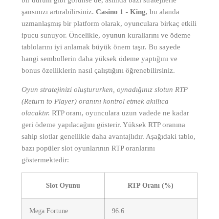
bir durum gibi görünse de, aslında bazı stratejilerle
şansınızı artırabilirsiniz.
Casino 1 - King
, bu alanda
uzmanlaşmış bir platform olarak, oyunculara birkaç etkili
ipucu sunuyor. Öncelikle, oyunun kurallarını ve ödeme
tablolarını iyi anlamak büyük önem taşır. Bu sayede
hangi sembollerin daha yüksek ödeme yaptığını ve
bonus özelliklerin nasıl çalıştığını öğrenebilirsiniz.
Oyun stratejinizi oluştururken, oynadığınız slotun RTP
(Return to Player) oranını kontrol etmek akıllıca
olacaktır.
RTP oranı, oyunculara uzun vadede ne kadar
geri ödeme yapılacağını gösterir. Yüksek RTP oranına
sahip slotlar genellikle daha avantajlıdır. Aşağıdaki tablo,
bazı popüler slot oyunlarının RTP oranlarını
göstermektedir:
Slot Oyunu
RTP Oranı (%)
Mega Fortune
96.6