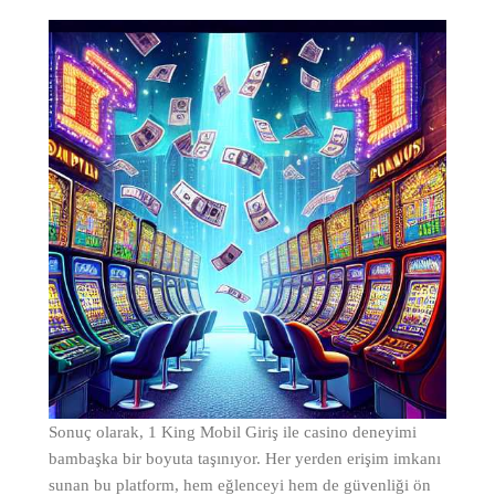
Sonuç olarak, 1 King Mobil Giriş ile casino deneyimi
bambaşka bir boyuta taşınıyor. Her yerden erişim imkanı
sunan bu platform, hem eğlenceyi hem de güvenliği ön