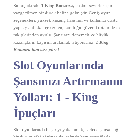
Sonuç olarak,
1 King Bonanza
, casino severler için
vazgeçilmez bir durak haline gelmiştir. Geniş oyun
seçenekleri, yüksek kazanç fırsatları ve kullanıcı dostu
yapısıyla dikkat çekerken, sunduğu güvenli ortam ile de
rakiplerinden ayrılır. Şansınızı denemek ve büyük
kazançların kapısını aralamak istiyorsanız,
1 King
Bonanza tam size göre!
Slot Oyunlarında
Şansınızı Artırmanın
Yolları: 1 - King
İpuçları
Slot oyunlarında başarıyı yakalamak, sadece şansa bağlı