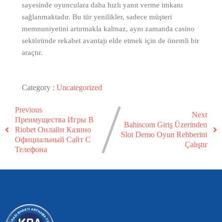
sayesinde oyunculara daha hızlı yanıt verme imkanı
sağlanmaktadır. Bu tür yenilikler, sadece müşteri
memnuniyetini artırmakla kalmaz, aynı zamanda casino
sektöründe rekabet avantajı elde etmek için de önemli bir
araçtır.
Category :
Uncategorized
Previous
Next
Преимущества Игры В
Bahiscom Giriş Üzerinden
Riobet Онлайн Казино
Slot Demo Oyun Rehberini
Официальный Сайт С
Çalıştır
Телефона