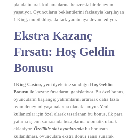
planda tutarak kullanıcılarına benzersiz bir deneyim
yaşatıyor. Oyuncuların beklentilerini fazlasıyla karşılayan
1 King, mobil dünyada fark yaratmaya devam ediyor.
Ekstra Kazanç
Fırsatı: Hoş Geldin
Bonusu
1King Casino
, yeni üyelerine sunduğu
Hoş Geldin
Bonusu
ile kazanç fırsatlarını genişletiyor. Bu özel bonus,
oyuncuların başlangıç yatırımlarını artırarak daha fazla
oyun deneyimi yaşamalarına olanak tanıyor. Yeni
kullanıcılar için özel olarak tasarlanan bu bonus, ilk para
yatırma işlemi sonrasında hesaplarına otomatik olarak
ekleniyor.
Özellikle slot oyunlarında
bu bonusun
kullanılması, oyunculara ekstra dönüş şansı sunarak