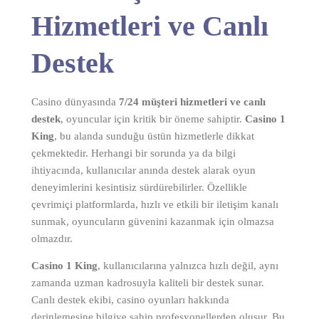
Hizmetleri ve Canlı
Destek
Casino dünyasında
7/24 müşteri hizmetleri ve canlı
destek
, oyuncular için kritik bir öneme sahiptir.
Casino 1
King
, bu alanda sunduğu üstün hizmetlerle dikkat
çekmektedir. Herhangi bir sorunda ya da bilgi
ihtiyacında, kullanıcılar anında destek alarak oyun
deneyimlerini kesintisiz sürdürebilirler. Özellikle
çevrimiçi platformlarda, hızlı ve etkili bir iletişim kanalı
sunmak, oyuncuların güvenini kazanmak için olmazsa
olmazdır.
Casino 1 King
, kullanıcılarına yalnızca hızlı değil, aynı
zamanda uzman kadrosuyla kaliteli bir destek sunar.
Canlı destek ekibi, casino oyunları hakkında
derinlemesine bilgiye sahip profesyonellerden oluşur. Bu