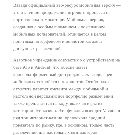
Вавада официальный веб-ресурс мобильная версия —
это отличное продолжение игрового процесса на
портативном компьютере. Мобильная версия,
созданная с особым вниманием к пожеланиям
мобильных пользователей, отличается в целом
понятным интерфейсом и полнотой каталога
доступных развлечений.
Азартное учреждение совместимо с устройствами на
базе iOS и Android, что обеспечивает
кроссплатформенный доступ для всех владельцев
мобильных устройств и планшетов. Особо надо
отметить паритет контента между мобильной и
настольной версиями: все портфолио развлечений
также предлагается на ходу, включая игры из
категории live-казино. Эта функция выводит Vavada в
ряд топ интернет-казино, превосходя средний
показатель по рынку, где, в основном, только часть
развлечений для настольных компьютеров