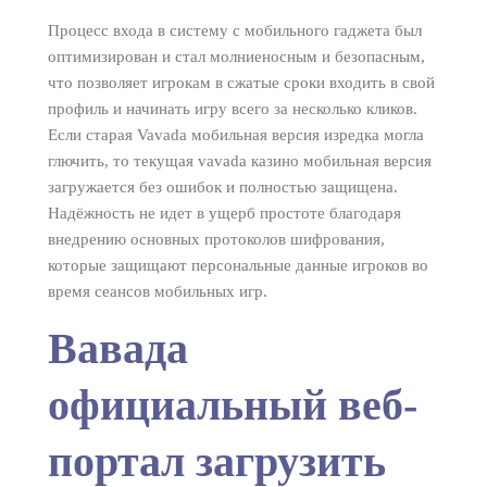
Процесс входа в систему с мобильного гаджета был
оптимизирован и стал молниеносным и безопасным,
что позволяет игрокам в сжатые сроки входить в свой
профиль и начинать игру всего за несколько кликов.
Если старая Vavada мобильная версия изредка могла
глючить, то текущая vavada казино мобильная версия
загружается без ошибок и полностью защищена.
Надёжность не идет в ущерб простоте благодаря
внедрению основных протоколов шифрования,
которые защищают персональные данные игроков во
время сеансов мобильных игр.
Вавада
официальный веб-
портал загрузить