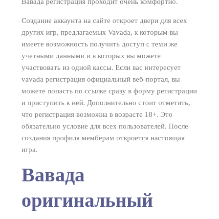
Вавада регистрация проходит очень комфортно.
Создание аккаунта на сайте откроет двери для всех
других игр, предлагаемых Vavada, к которым вы
имеете возможность получить доступ с теми же
учетными данными и в которых вы можете
участвовать из одной кассы. Если вас интересует
vavada регистрация официальный веб-портал, вы
можете попасть по ссылке сразу в форму регистрации
и приступить к ней. Дополнительно стоит отметить,
что регистрация возможна в возрасте 18+. Это
обязательно условие для всех пользователей. После
создания профиля мемберам откроется настоящая
игра.
Вавада
оригинальный