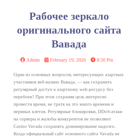
Рабочее зеркало
оригинального сайта
Вавада
Admin
February 19, 2026
8:50 Pm
Один из основных вопросов, интересующих азартных
участников веб-казино Вавада, — как сохранить
регулярный доступ к азартному web-ресурсу без
перебоев? При этом сохраняя цель интересно
провести время, не тратя на это много времени и
нервных клетов. Регулярные блокировки, DDoS-атаки
на серверы и жалобы конкурентов не позволяют
Casino Vavada сохранять доминирование надолго.
Когда официальный сайт основного сайта Vavada не