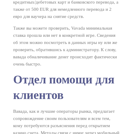
кредитных/дебетовых карт и банковского перевода, а
также от 500 EUR для немедленного перевода и 2
евро для ваучера на снятие средств.
Также вы можете проверить, Vavada минимальная
ставка прошла или нет в конкретной игре. Сведения
об этом можно посмотреть в данных игры ну или же
проверить, обратившись к администратору. К слову,
вавада обналичивание денег происходит фактически
очень быстро.
Отдел помощи для
клиентов
Вавада, как и лучшие операторы рынка, предлагает
сопровождение своим пользователям и всем тем,
кому потребуются разъяснения перед открытием
казино счета. Методы связи с ними: через мобильный