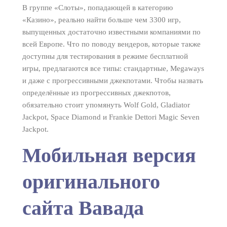
В группе «Слоты», попадающей в категорию
«Казино», реально найти больше чем 3300 игр,
выпущенных достаточно известными компаниями по
всей Европе. Что по поводу вендеров, которые также
доступны для тестирования в режиме бесплатной
игры, предлагаются все типы: стандартные, Megaways
и даже с прогрессивными джекпотами. Чтобы назвать
определённые из прогрессивных джекпотов,
обязательно стоит упомянуть Wolf Gold, Gladiator
Jackpot, Space Diamond и Frankie Dettori Magic Seven
Jackpot.
Мобильная версия
оригинального
сайта Вавада