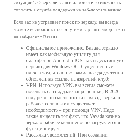
ситуацией. О зеркале вы всегда имеете возможность
спросить в службе поддержки на веб-портале казино.
Если вас не устраивает поиск по зеркалу, вы всегда
можете воспользоваться другими вариантами доступа
на веб-ресурс Вавада.
Официальное приложение. Вавада зеркало
имеет как мобильную утилиту для
смартфонов Android и IOS, так и десктопную
версию для Windows OC. Существенный
плюс в том, что в программе всегда доступна
обновленная ссылка на азартный клуб;
VPN. Используя VPN, вы всегда сможете
посещать сайты, даже запрещенные; В 2026
году реально смело посетить вавада зеркало
рабочее, если в этом существует
необходимость – при помощи VPN. Надо
также выделить тот факт, что Vavada казино
зеркало рабочее молниеносно загружается и
функционирует;
Рассылка уведомлений. При создании