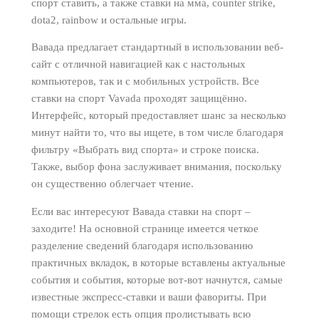
спорт ставить, а также ставки на мма, counter strike,
dota2, rainbow и остальные игры.
Вавада предлагает стандартный в использовании веб-
сайт с отличной навигацией как с настольных
компьютеров, так и с мобильных устройств. Все
ставки на спорт Vavada проходят защищённо.
Интерфейс, который предоставляет шанс за несколько
минут найти то, что вы ищете, в том числе благодаря
фильтру «Выбрать вид спорта» и строке поиска.
Также, выбор фона заслуживает внимания, поскольку
он существенно облегчает чтение.
Если вас интересуют Вавада ставки на спорт –
заходите! На основной странице имеется четкое
разделение сведений благодаря использованию
практичных вкладок, в которые вставлены актуальные
события и события, которые вот-вот начнутся, самые
известные экспресс-ставки и ваши фавориты. При
помощи стрелок есть опция пролистывать всю