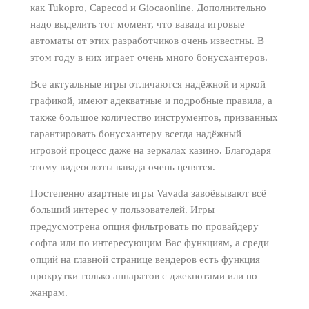
как Tukopro, Capecod и Giocaonline. Дополнительно
надо выделить тот момент, что вавада игровые
автоматы от этих разработчиков очень известны. В
этом году в них играет очень много бонусхантеров.
Все актуальные игры отличаются надёжной и яркой
графикой, имеют адекватные и подробные правила, а
также большое количество инструментов, призванных
гарантировать бонусхантеру всегда надёжный
игровой процесс даже на зеркалах казино. Благодаря
этому видеослоты вавада очень ценятся.
Постепенно азартные игры Vavada завоёвывают всё
больший интерес у пользователей. Игры
предусмотрена опция фильтровать по провайдеру
софта или по интересующим Вас функциям, а среди
опций на главной странице вендеров есть функция
прокрутки только аппаратов с джекпотами или по
жанрам.