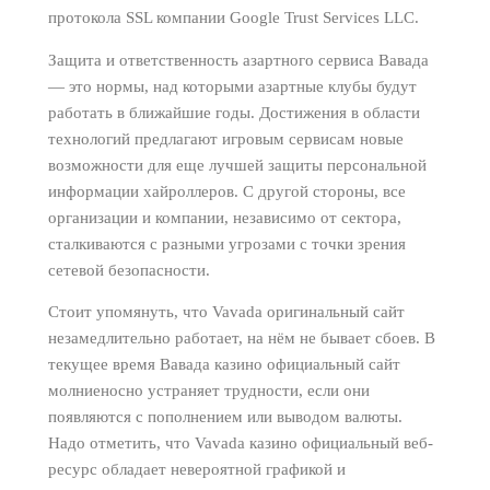
протокола SSL компании Google Trust Services LLC.
Защита и ответственность азартного сервиса Вавада
— это нормы, над которыми азартные клубы будут
работать в ближайшие годы. Достижения в области
технологий предлагают игровым сервисам новые
возможности для еще лучшей защиты персональной
информации хайроллеров. С другой стороны, все
организации и компании, независимо от сектора,
сталкиваются с разными угрозами с точки зрения
сетевой безопасности.
Стоит упомянуть, что Vavada оригинальный сайт
незамедлительно работает, на нём не бывает сбоев. В
текущее время Вавада казино официальный сайт
молниеносно устраняет трудности, если они
появляются с пополнением или выводом валюты.
Надо отметить, что Vavada казино официальный веб-
ресурс обладает невероятной графикой и