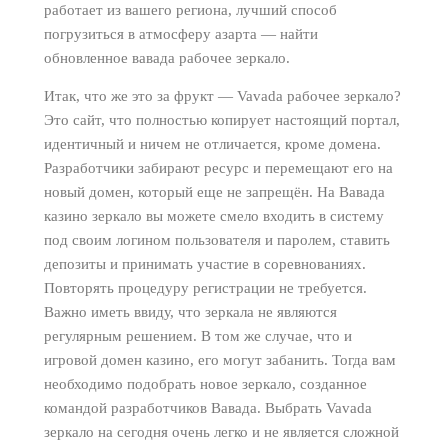
работает из вашего региона, лучший способ
погрузиться в атмосферу азарта — найти
обновленное вавада рабочее зеркало.
Итак, что же это за фрукт — Vavada рабочее зеркало?
Это сайт, что полностью копирует настоящий портал,
идентичный и ничем не отличается, кроме домена.
Разработчики забирают ресурс и перемещают его на
новый домен, который еще не запрещён. На Вавада
казино зеркало вы можете смело входить в систему
под своим логином пользователя и паролем, ставить
депозиты и принимать участие в соревнованиях.
Повторять процедуру регистрации не требуется.
Важно иметь ввиду, что зеркала не являются
регулярным решением. В том же случае, что и
игровой домен казино, его могут забанить. Тогда вам
необходимо подобрать новое зеркало, созданное
командой разработчиков Вавада. Выбрать Vavada
зеркало на сегодня очень легко и не является сложной